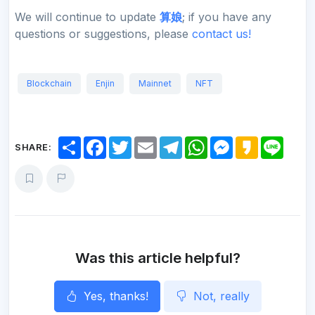
We will continue to update
算娘
; if you have any
questions or suggestions, please
contact us!
Blockchain
Enjin
Mainnet
NFT
S
F
T
E
T
W
M
K
L
SHARE:
h
a
w
m
e
h
e
a
i
a
c
i
a
l
a
s
k
n
r
e
t
i
e
t
s
a
e
e
b
t
l
g
s
e
o
o
e
r
A
n
o
r
a
p
g
k
m
p
e
r
Was this article helpful?
Yes, thanks!
Not, really