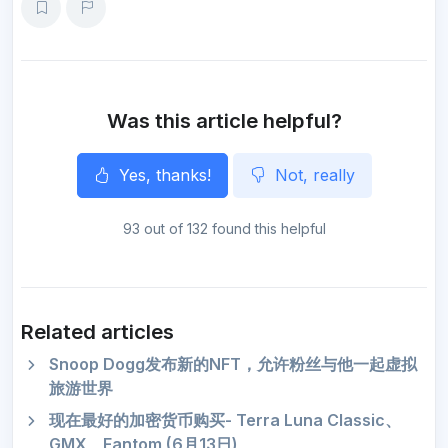
r
e
t
i
e
t
s
a
e
e
b
t
l
g
s
e
o
o
e
r
A
n
o
r
a
p
g
k
m
p
e
r
Was this article helpful?
Yes, thanks!
Not, really
93 out of 132 found this helpful
Related articles
Snoop Dogg发布新的NFT，允许粉丝与他一起虚拟
旅游世界
现在最好的加密货币购买- Terra Luna Classic、
GMX、Fantom (6月13日)