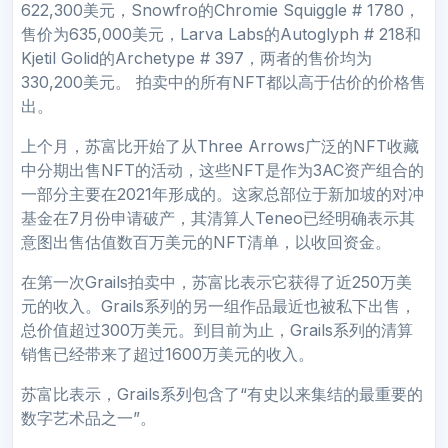
622,300美元，Snowfro的Chromie Squiggle # 1780，
售价为635,000美元，Larva Labs的Autoglyph # 218和
Kjetil Golid的Archetype # 397，两者的售价均为
330,200美元。 拍卖中的所有NFT都以高于估价的价格售
出。
上个月，苏富比开始了从Three Arrows广泛的NFT收藏
中分期出售NFT的活动，这些NFT是作为3AC资产组合的
一部分主要在2021年形成的。这家总部位于新加坡的对冲
基金在7月份申请破产，其清算人Teneo已经明确表示其
意图出售估值数百万美元的NFT清单，以收回资金。
在第一次Grails拍卖中，苏富比表示它获得了近250万美
元的收入。Grails系列的另一组作品最近也被私下出售，
总价值超过300万美元。到目前为止，Grails系列的清算
销售已经带来了超过1600万美元的收入。
苏富比表示，Grails系列包含了“有史以来集结的最重要的
数字艺术品之一”。