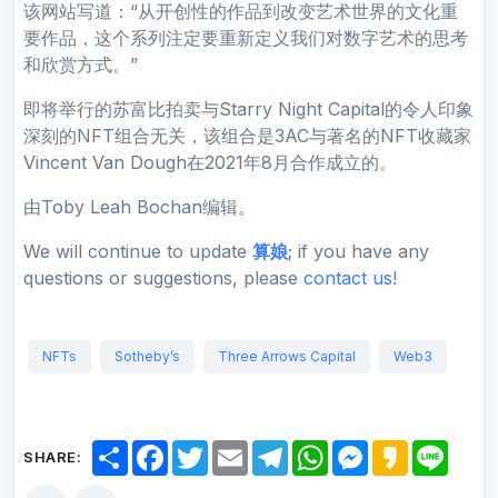
该网站写道：“从开创性的作品到改变艺术世界的文化重
要作品，这个系列注定要重新定义我们对数字艺术的思考
和欣赏方式。”
即将举行的苏富比拍卖与Starry Night Capital的令人印象
深刻的NFT组合无关，该组合是3AC与著名的NFT收藏家
Vincent Van Dough在2021年8月合作成立的。
由Toby Leah Bochan编辑。
We will continue to update
算娘
; if you have any
questions or suggestions, please
contact us!
NFTs
Sotheby’s
Three Arrows Capital
Web3
S
F
T
E
T
W
M
K
L
SHARE:
h
a
w
m
e
h
e
a
i
a
c
i
a
l
a
s
k
n