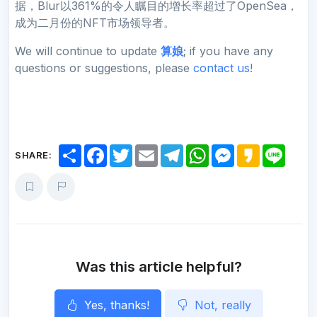
据，Blur以361%的令人瞩目的增长率超过了OpenSea，
成为二月份的NFT市场领导者。
We will continue to update
算娘
; if you have any
questions or suggestions, please
contact us!
S
F
T
E
T
W
M
K
L
SHARE:
h
a
w
m
e
h
e
a
i
a
c
i
a
l
a
s
k
n
r
e
t
i
e
t
s
a
e
e
b
t
l
g
s
e
o
o
e
r
A
n
o
r
a
p
g
k
m
p
e
r
Was this article helpful?
Yes, thanks!
Not, really