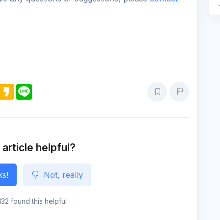
M
K
L
e
a
i
s
k
n
s
a
e
e
o
n
g
e
 article helpful?
ks!
Not, really
132 found this helpful