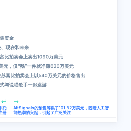
筹集资金
去、现在和未来
富比拍卖会上卖出1090万美元
万美元，仅“鹅”一件就净赚620万美元
e” NFT在苏富比拍卖会上以540万美元的价格售出
字形式与说唱歌手一起巡游
货币托
AltSignals的预售筹集了101.82万美元，随着人工智
注册
能热潮的兴起，引起了广泛关注