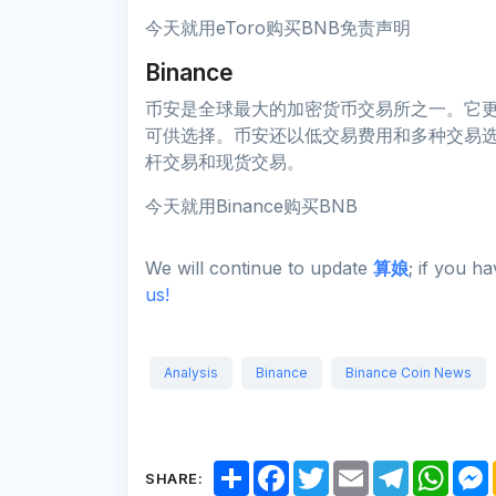
今天就用eToro购买BNB免责声明
Binance
币安是全球最大的加密货币交易所之一。它更
可供选择。币安还以低交易费用和多种交易
杆交易和现货交易。
今天就用Binance购买BNB
We will continue to update
算娘
; if you h
us!
Analysis
Binance
Binance Coin News
S
F
T
E
T
W
SHARE:
h
a
w
m
e
h