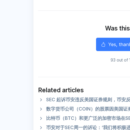
a
c
i
a
l
a
r
e
t
i
e
t
e
b
t
l
g
s
o
e
r
A
o
r
a
p
k
m
p
Was this
r
Yes, than
93 out of 
Related articles
SEC 起诉币安违反美国证券规则，币安
数字货币公司（COIN）的股票因美国
比特币（BTC）和更广泛的加密市场在S
币安对于SEC周一的诉讼：‘我们将积极进