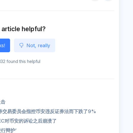
s
k
n
s
a
e
e
o
n
g
e
 article helpful?
ks!
Not, really
132 found this helpful
反击
证券交易委员会指控币安违反证券法而下跌了9%
EC对币安的诉讼之后崩溃了
行辩护’