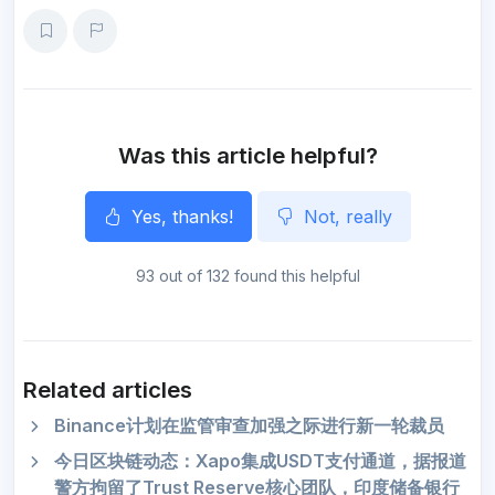
a
c
i
a
l
a
s
k
n
r
e
t
i
e
t
s
a
e
e
b
t
l
g
s
e
o
o
e
r
A
n
o
r
a
p
g
k
m
p
e
r
Was this article helpful?
Yes, thanks!
Not, really
93 out of 132 found this helpful
Related articles
Binance计划在监管审查加强之际进行新一轮裁员
今日区块链动态：Xapo集成USDT支付通道，据报道
警方拘留了Trust Reserve核心团队，印度储备银行