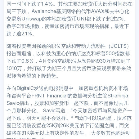
同一时间下跌了1.4%。其他主要加密货币大部分时间都在
周三下跌，Avalanche基层网络的代币AVAX和去中心化
交易所Uniswap的本地加密货币UNI都下跌了超过2%。
数字C市场指数，衡量加密货币市场表现的指标，最近下
跌了逾2.1%。
随着投资者因强劲的职位空缺和劳动力流动性（JOLTS）
报告而退缩，以科技为重心的纳斯达克和标普500指数都
下跌了0.6％，4月份的空缺职位从预期的930万增加到了
1010万，并打破了为期三个月且为货币政策观察家带来鸽
派转向希望的下降趋势。
在向DigitalC发送的电报消息中，加密重点机构资本市场
和咨询平台FRNT Financial的数据与分析主管Strahinja
Savic指出，股票和加密货币一起下跌，而不是像过去几
个月那样分化。 Savic写道：“今天加密货币与风险资产一
起下跌，明天可能不会这样。” “我们可以说的是，技术范
围已经明确设置在25K到26K美元的下行范围之间，而突
破将在31K美元以上有决定性的发生。 大多数其他的活动