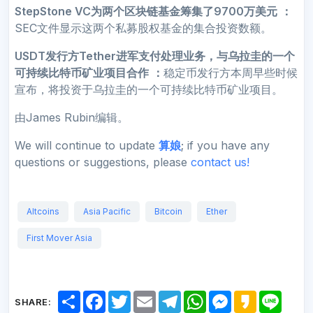
StepStone VC为两个区块链基金筹集了9700万美元
：
SEC文件显示这两个私募股权基金的集合投资数额。
USDT发行方Tether进军支付处理业务，与乌拉圭的一个
可持续比特币矿业项目合作
：
稳定币发行方本周早些时候
宣布，将投资于乌拉圭的一个可持续比特币矿业项目。
由James Rubin编辑。
We will continue to update
算娘
; if you have any
questions or suggestions, please
contact us!
Altcoins
Asia Pacific
Bitcoin
Ether
First Mover Asia
S
F
T
E
T
W
M
K
L
SHARE:
h
a
w
m
e
h
e
a
i