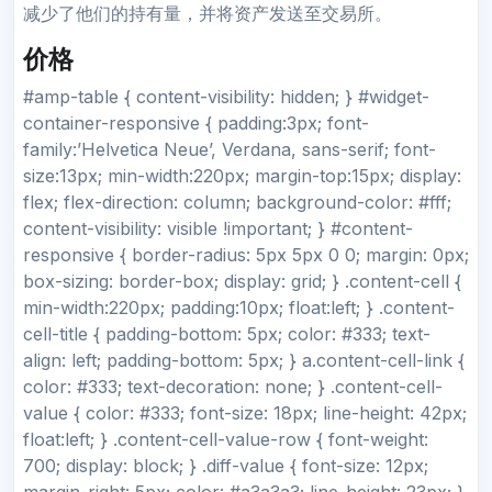
减少了他们的持有量，并将资产发送至交易所。
价格
#amp-table { content-visibility: hidden; } #widget-
container-responsive { padding:3px; font-
family:’Helvetica Neue’, Verdana, sans-serif; font-
size:13px; min-width:220px; margin-top:15px; display:
flex; flex-direction: column; background-color: #fff;
content-visibility: visible !important; } #content-
responsive { border-radius: 5px 5px 0 0; margin: 0px;
box-sizing: border-box; display: grid; } .content-cell {
min-width:220px; padding:10px; float:left; } .content-
cell-title { padding-bottom: 5px; color: #333; text-
align: left; padding-bottom: 5px; } a.content-cell-link {
color: #333; text-decoration: none; } .content-cell-
value { color: #333; font-size: 18px; line-height: 42px;
float:left; } .content-cell-value-row { font-weight:
700; display: block; } .diff-value { font-size: 12px;
margin-right: 5px; color: #a3a3a3; line-height: 23px; }