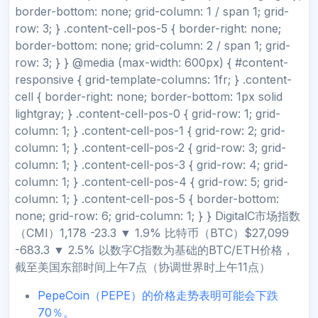
border-bottom: none; grid-column: 1 / span 1; grid-
row: 3; } .content-cell-pos-5 { border-right: none;
border-bottom: none; grid-column: 2 / span 1; grid-
row: 3; } } @media (max-width: 600px) { #content-
responsive { grid-template-columns: 1fr; } .content-
cell { border-right: none; border-bottom: 1px solid
lightgray; } .content-cell-pos-0 { grid-row: 1; grid-
column: 1; } .content-cell-pos-1 { grid-row: 2; grid-
column: 1; } .content-cell-pos-2 { grid-row: 3; grid-
column: 1; } .content-cell-pos-3 { grid-row: 4; grid-
column: 1; } .content-cell-pos-4 { grid-row: 5; grid-
column: 1; } .content-cell-pos-5 { border-bottom:
none; grid-row: 6; grid-column: 1; } } DigitalC市场指数
（CMI）1,178 -23.3 ▼ 1.9% 比特币（BTC）$27,099
-683.3 ▼ 2.5% 以数字C指数为基础的BTC/ETH价格，
截至美国东部时间上午7点（协调世界时上午11点）
PepeCoin（PEPE）的价格走势表明可能会下跌
70％。