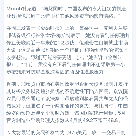
Morch补充道：“与此同时，中国发布的令人沮丧的制造
业数据也加剧了比特币和其他风险资产的熊市情绪。”
在周三发表于《金融时报》上的一篇采访中，克利夫兰联
邦储备银行行长洛雷塔·梅斯特表示，她没有看到任何理由
停止美联储近一年来的加息步伐，但她会在目前就业市场
火爆（这是高通胀时期的一个特征）和物价降温的情况下
改变想法。“我们可能需要更进一步，”她告诉《金融时
报》。“目前，我没有真正看到任何理由不想采取另一小
步措施来对抗那些根深蒂固的顽固性通胀压力。”
近期，加密货币市场在美国政府能否延长债务限制并履行
其财务义务以及通胀担忧的不确定性下陷入困境。众议院
议员们最终通过了该法案，虽然遭到极右翼共和党人的强
烈反对，但通过了一个两党合作的努力。与此同时，中国
经济的预期反弹至少暂时放缓，该国国家统计局称，5月
官方制造业采购经理人指数从4月的49.2下降至48.8。
以太坊最近的交易价格约为1,875美元，较上一交易日的