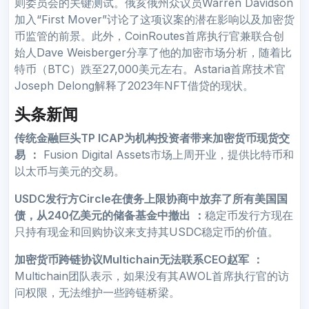
则委员会的关键测试。俄亥俄州众议员Warren Davidson
加入“First Mover”讨论了这项议案的潜在影响以及加密货
币监管的前景。此外，CoinRoutes首席执行官兼联合创
始人Dave Weisberger分享了他的加密市场分析，随着比
特币（BTC）跌至27,000美元左右。Astaria首席技术官
Joseph Delong解释了2023年NFT借贷的现状。
头条新闻
传统金融巨头TP ICAP为机构投资者带来加密货币现货交
易
：
Fusion Digital Assets市场上周开业，提供比特币和
以太币与美元的交易。
USDC发行方Circle在债务上限协商中放弃了所有美国国
债，从240亿美元的储备基金中撤出
：
稳定币发行方现在
只持有现金和回购协议来支持其USDC稳定币的价值。
加密货币跨链协议Multichain无法联系CEO赵军
：
Multichain团队表示，如果没有其AWOL首席执行官的访
问权限，无法维护一些跨链桥梁。