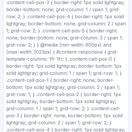
.content-cell-pos-3 { border-right: 1px solid lightgray;
border-bottom: none; grid-column: 1 / span 1; grid-
row: 2; } .content-cell-pos-4 { border-right: 1px solid
lightgray; border-bottom: none; grid-column: 2 / span
1; grid-row: 2; } .content-cell-pos-5 { border-right:
none; border-bottom: none; grid-column: 3 / span 1;
grid-row: 2; } } @media (min-width: 600px) and
(max-width: 1023px) { #content-responsive { grid-
template-columns: 1fr 1fr; } .content-cell-pos-0 {
border-right: 1px solid lightgray; border-bottom: 1px
solid lightgray; grid-column: 1 / span 1; grid-row: 1; }
.content-cell-pos-1 { border-right: none; border-
bottom: 1px solid lightgray; grid-column: 2 / span 1;
grid-row: 1; } .content-cell-pos-2 { border-right: 1px
solid lightgray; border-bottom: 1px solid lightgray;
grid-column: 1 / span 1; grid-row: 2; } .content-cell-
pos-3 { border-right: none; border-bottom: 1px solid
lightgray; grid-column: 2 / span 1; grid-row: 2; }
.content-cell-pos-4 { border-right: 1px solid lightgray;