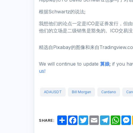
根据Schwartz的说法;
我想他们的论点一定是ICO是证券发行，但
他们的立场是二级销售是豁免的。ICO交易
精选自Pixabay的图像和来自Tradingview.
We will continue to update
算娘
; if you h
us!
ADAUSDT
Bill Morgan
Cardano
Car
S
F
T
E
T
W
SHARE:
h
a
w
m
e
h
a
c
i
a
l
a
r
e
t
i
e
t