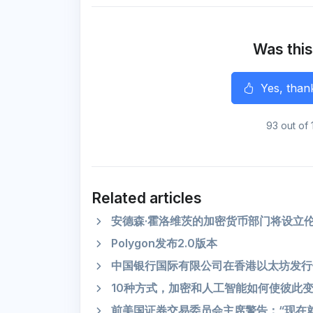
e
b
t
l
g
s
o
e
r
A
o
r
a
p
k
m
p
Was this
r
Yes, than
93 out of 
Related articles
安德森·霍洛维茨的加密货币部门将设立伦
Polygon发布2.0版本
中国银行国际有限公司在香港以太坊发行
10种方式，加密和人工智能如何使彼此
前美国证券交易委员会主席警告：“现在