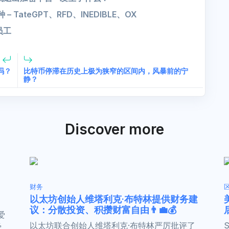
 TateGPT、RFD、INEDIBLE、OX
员工
吗？
比特币停滞在历史上极为狭窄的区间内，风暴前的宁
静？
Discover more
财务
以太坊创始人维塔利克·布特林提供财务建
议：分散投资、积攒财富自由👨‍💼💰
爱
以太坊联合创始人维塔利克·布特林严厉批评了
爱