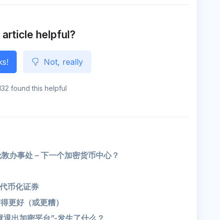
e
o
n
g
e
 article helpful?
ks!
Not, really
132 found this helpful
敦办事处 – 下一个加密货币中心？
代币化证券
变得更好（或更糟）
就退出加密平台”-发生了什么？