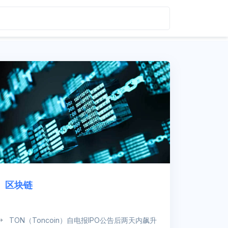
区块链
TON（Toncoin）自电报IPO公告后两天内飙升