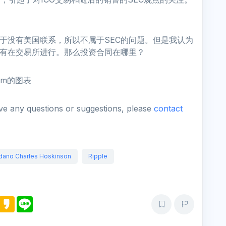
由于没有美国联系，所以不属于SEC的问题。但是我认为
没有在交易所进行。那么投资合同在哪里？
com的图表
ave any questions or suggestions, please
contact
dano Charles Hoskinson
Ripple
M
K
L
e
a
i
s
k
n
s
a
e