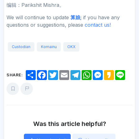
编辑：Parikshit Mishra。
We will continue to update
算娘
; if you have any
questions or suggestions, please
contact us!
Custodian
Komainu
OKX
S
F
T
E
T
W
M
K
L
SHARE:
h
a
w
m
e
h
e
a
i
a
c
i
a
l
a
s
k
n
r
e
t
i
e
t
s
a
e
e
b
t
l
g
s
e
o
o
e
r
A
n
o
r
a
p
g
k
m
p
e
r
Was this article helpful?