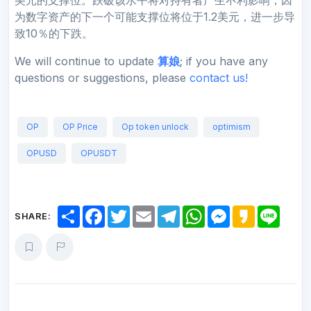
为数字资产的下一个可能支撑位将位于1.2美元，进一步导
致10％的下跌。
We will continue to update
算娘
; if you have any
questions or suggestions, please
contact us!
OP
OP Price
Op token unlock
optimism
OPUSD
OPUSDT
S
F
T
E
T
W
M
K
L
SHARE:
h
a
w
m
e
h
e
a
i
a
c
i
a
l
a
s
k
n
r
e
t
i
e
t
s
a
e
e
b
t
l
g
s
e
o
o
e
r
A
n
o
r
a
p
g
k
m
p
e
r