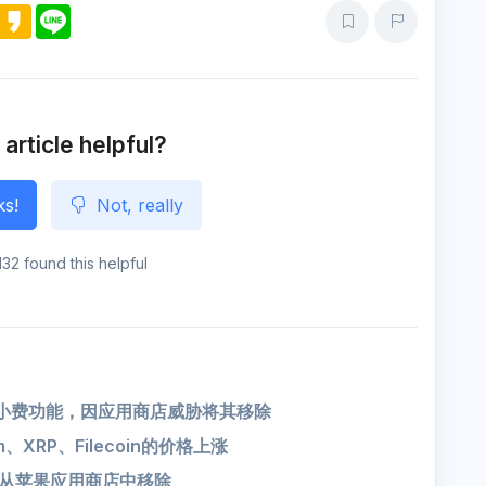
M
K
L
e
a
i
s
k
n
s
a
e
e
o
n
g
e
 article helpful?
ks!
Not, really
132 found this helpful
停小费功能，因应用商店威胁将其移除
、XRP、Filecoin的价格上涨
被从苹果应用商店中移除