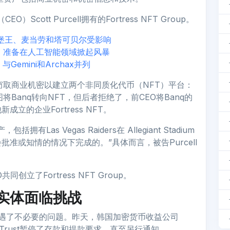
cott Purcell拥有的Fortress NFT Group。
堡王、麦当劳和塔可贝尔受影响
轮融资，准备在人工智能领域掀起风暴
Gemini和Archax并列
Group窃取商业机密以建立两个非同质化代币（NFT）平台：
ell曾试图将Banq转向NFT，但后者拒绝了，前CEO将Banq的
的企业Fortress NFT。
as Vegas Raiders在 Allegiant Stadium
准或知情的情况下完成的。”具体而言，被告Purcell
同创立了Fortress NFT Group。
ust实体面临挑战
伴都遭遇了不必要的问题。昨天，韩国加密货币收益公司
me Trust暂停了存款和提款要求，直至另行通知。