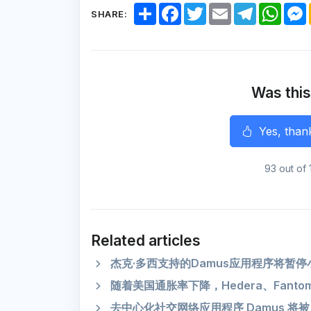
S
F
T
E
T
W
SHARE:
h
a
w
m
e
h
a
c
i
a
l
a
r
e
t
i
e
t
e
b
t
l
g
s
o
e
r
A
o
r
a
p
k
m
p
Was this
r
Yes, than
93 out of 
Related articles
杰克·多西支持的Damus应用程序将暂
随着美国通胀率下降，Hedera、Fantom
去中心化社交网络应用程序 Damus 将