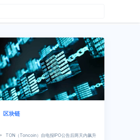
区块链
TON（Toncoin）自电报IPO公告后两天内飙升