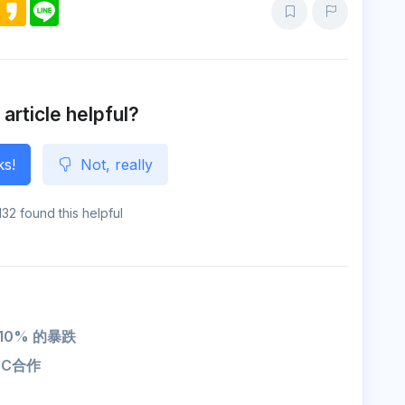
M
K
L
e
a
i
s
k
n
s
a
e
e
o
n
g
e
 article helpful?
ks!
Not, really
132 found this helpful
10% 的暴跌
GC合作