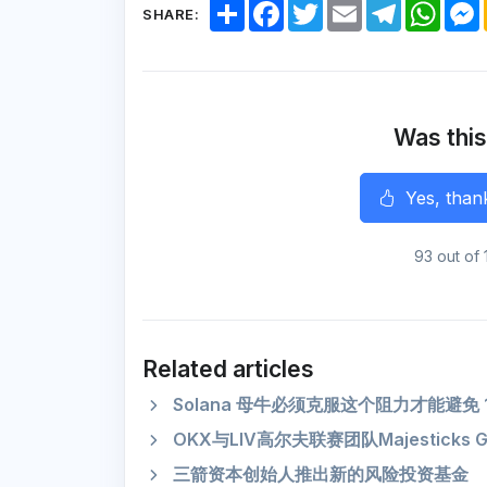
S
F
T
E
T
W
SHARE:
h
a
w
m
e
h
a
c
i
a
l
a
r
e
t
i
e
t
e
b
t
l
g
s
o
e
r
A
o
r
a
p
k
m
p
Was this
r
Yes, than
93 out of 
Related articles
Solana 母牛必须克服这个阻力才能避免 
OKX与LIV高尔夫联赛团队Majesticks 
三箭资本创始人推出新的风险投资基金