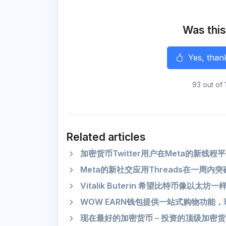
e
b
t
l
g
s
o
e
r
A
o
r
a
p
k
m
p
Was this
r
Yes, than
93 out of 
Related articles
加密货币Twitter用户在Meta的新线
Meta的新社交应用Threads在一周内突
Vitalik Buterin 希望比特币像以
WOW EARN钱包提供一站式购物功能，现已
现在最好的加密货币 – 投资的顶级加密