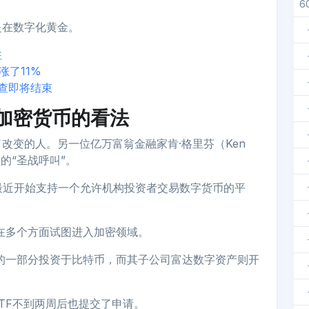
6
是在数字化黄金。
注
上涨了11%
查即将结束
加密货币的看法
改变的人。另一位亿万富翁金融家肯·格里芬（Ken
元的“圣战呼叫”。
ities最近开始支持一个允许机构投资者交易数字货币的平
也在多个方面试图进入加密领域。
蓄的一部分投资于比特币，而其子公司富达数字资产则开
TF不到两周后也提交了申请。