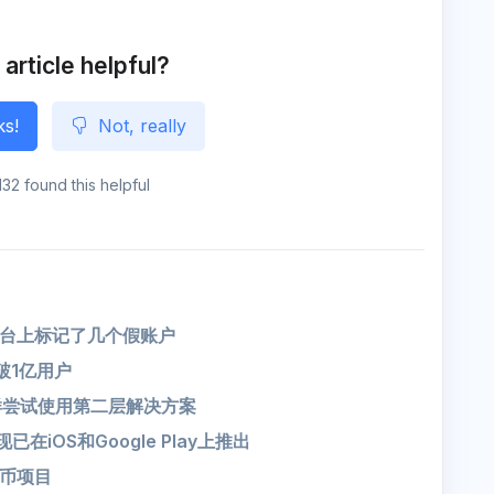
e
o
n
g
e
 article helpful?
ks!
Not, really
132 found this helpful
程平台上标记了几个假账户
破1亿用户
太坊一样尝试使用第二层解决方案
在iOS和Google Play上推出
货币项目