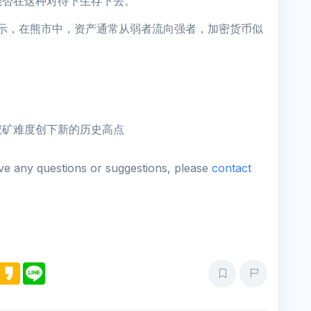
能否在这种对待下生存下去。
gel）表示，在熊市中，资产通常从弱者流向强者，加密货币似
挖矿难度创下新的历史高点
ave any questions or suggestions, please
contact
M
K
L
e
a
i
s
k
n
s
a
e