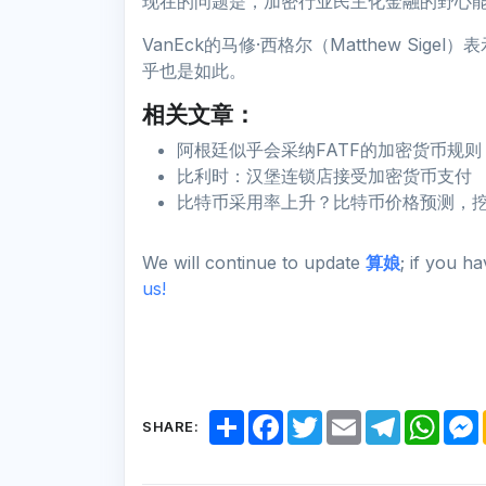
现在的问题是，加密行业民主化金融的野心
VanEck的马修·西格尔（Matthew Si
乎也是如此。
相关文章：
阿根廷似乎会采纳FATF的加密货币规则
比利时：汉堡连锁店接受加密货币支付
比特币采用率上升？比特币价格预测，
We will continue to update
算娘
; if you h
us!
S
F
T
E
T
W
SHARE:
h
a
w
m
e
h
a
c
i
a
l
a
r
e
t
i
e
t