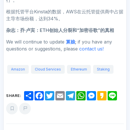
根据托管平台Kinsta的数据，AWS在云托管提供商中占据
主导市场份额，达到34%。
杂志：乔·卢宾：ETH创始人分裂和“加密谷歌”的真相
We will continue to update
算娘
; if you have any
questions or suggestions, please
contact us!
Amazon
Cloud Services
Ethereum
Staking
S
F
T
E
T
W
M
K
L
SHARE:
h
a
w
m
e
h
e
a
i
a
c
i
a
l
a
s
k
n
r
e
t
i
e
t
s
a
e
e
b
t
l
g
s
e
o
o
e
r
A
n
o
r
a
p
g
k
m
p
e