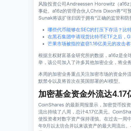
风险投资公司Andreessen Horowit
事处。a16z的管理合伙人Chris Dixon将
Sunak将该扩张归因于拥有“正确的监管和防
哪些代币能够在SEC的打压下存活？比
在黑石集团申请现货比特币ETF之后，G
芒果市场被指控盗窃1.16亿美元的攻击
根据主权财富基金研究所的数据，a16z是全
举，该公司加入了许多其他加密企业，将业
本周的加密业务重点关注加密市场的资金外流
默禁令以及将首次在英国部署的AI模型。
​​加密基金资金外流达4.
CoinShares 的最新周报显示，加密货币
流出持续了八周，总计4.17亿美元。Coin
使投资者对数字资产保持谨慎。在过去一周中，
年9月以太坊合并以来该资产的最大周流出。