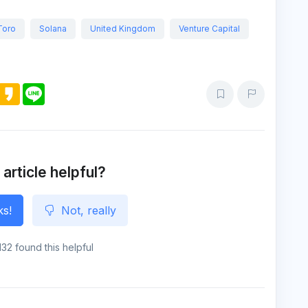
Toro
Solana
United Kingdom
Venture Capital
M
K
L
e
a
i
s
k
n
s
a
e
e
o
n
g
e
 article helpful?
ks!
Not, really
132 found this helpful