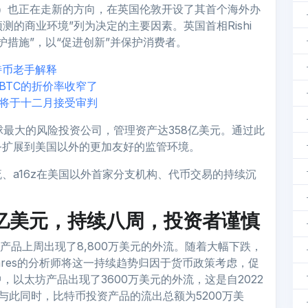
z（a16z）也正在走新的方向，在英国伦敦开设了其首个海外办
“可预测的商业环境”列为决定的主要因素。英国首相Rishi
护措施”，以“促进创新”并保护消费者。
特币老手解释
BTC的折价率收窄了
者将于十二月接受审判
球最大的风险投资公司，管理资产达358亿美元。通过此
务扩展到美国以外的更加友好的监管环境。
、a16z在美国以外首家分支机构、代币交易的持续沉
17亿美元，持续八周，投资者谨慎
投资产品上周出现了8,800万美元的外流。随着大幅下跌，
Shares的分析师将这一持续趋势归因于货币政策考虑，促
以太坊产品出现了3600万美元的外流，这是自2022
与此同时，比特币投资产品的流出总额为5200万美