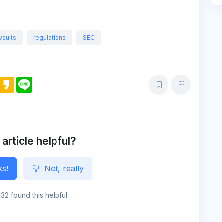
wsuits
regulations
SEC
M
K
L
e
a
i
s
k
n
s
a
e
e
o
n
g
e
 article helpful?
ks!
Not, really
132 found this helpful