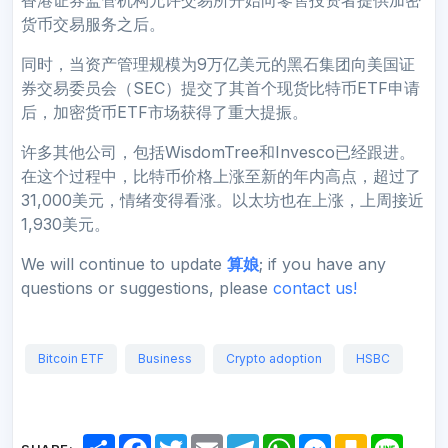
货币交易服务之后。
同时，当资产管理规模为9万亿美元的黑石集团向美国证
券交易委员会（SEC）提交了其首个现货比特币ETF申请
后，加密货币ETF市场获得了重大提振。
许多其他公司，包括WisdomTree和Invesco已经跟进。
在这个过程中，比特币价格上涨至新的年内高点，超过了
31,000美元，情绪变得看涨。以太坊也在上涨，上周接近
1,930美元。
We will continue to update
算娘
; if you have any
questions or suggestions, please
contact us!
Bitcoin ETF
Business
Crypto adoption
HSBC
S
F
T
E
T
W
M
K
L