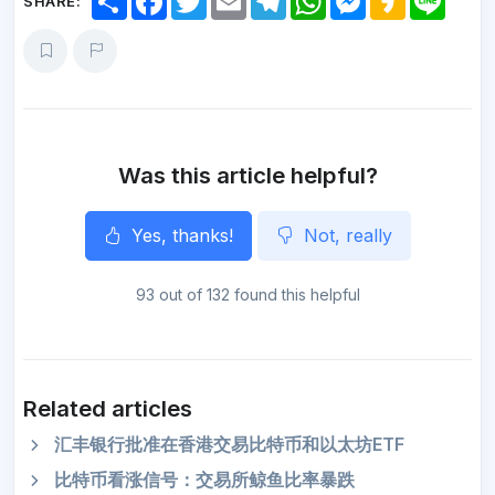
SHARE:
h
a
w
m
e
h
e
a
i
a
c
i
a
l
a
s
k
n
r
e
t
i
e
t
s
a
e
e
b
t
l
g
s
e
o
o
e
r
A
n
o
r
a
p
g
k
m
p
e
r
Was this article helpful?
Yes, thanks!
Not, really
93 out of 132 found this helpful
Related articles
汇丰银行批准在香港交易比特币和以太坊ETF
比特币看涨信号：交易所鲸鱼比率暴跌