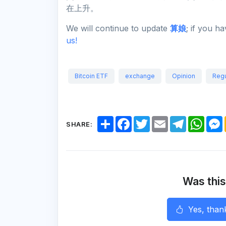
在上升。
We will continue to update
算娘
; if you h
us!
Bitcoin ETF
exchange
Opinion
Regu
S
F
T
E
T
W
SHARE:
h
a
w
m
e
h
a
c
i
a
l
a
r
e
t
i
e
t
e
b
t
l
g
s
o
e
r
A
o
r
a
p
k
m
p
Was this
r
Yes, than