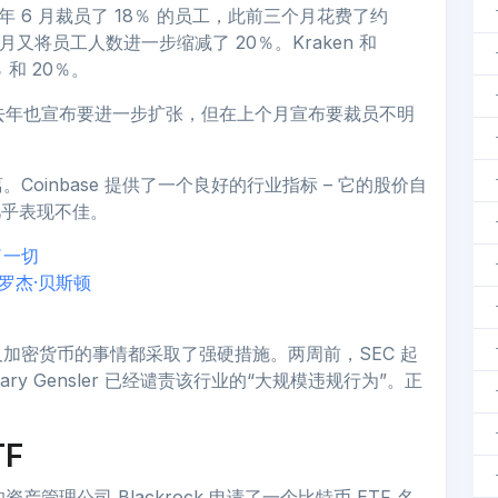
去年 6 月裁员了 18％ 的员工，此前三个月花费了约
月又将员工人数进一步缩减了 20％。Kraken 和
％ 和 20％。
，在去年也宣布要进一步扩张，但在上个月宣布要裁员不明
oinbase 提供了一个良好的行业指标 – 它的股价自
几乎表现不佳。
了一切
罗杰·贝斯顿
加密货币的事情都采取了强硬措施。两周前，SEC 起
主席 Gary Gensler 已经谴责该行业的“大规模违规行为”。正
TF
管理公司 Blackrock 申请了一个比特币 ETF 名