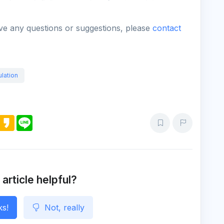
ave any questions or suggestions, please
contact
lation
M
K
L
e
a
i
s
k
n
s
a
e
e
o
n
g
e
 article helpful?
ks!
Not, really