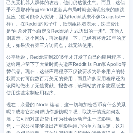
己免受机器人群体的攻击，他们仍然很生气。而且，这似
乎不是那种每当Reddit更新其布局时就会涌现出来的膝跳
反应（这可能令人惊讶，因为Reddit从未不像Craigslist一
样）。在Reddit的帖子中，抵制组织者表示，这些费用
是“向杀死其他自定义Reddit的方式迈出的一步”。其他人
则表示，这个网站，再次提醒一下，已经有将近20年的历
史，如果没有第三方访问点，就无法使用。
公平地说，Reddit直到2016年才开发了自己的应用程序，
这给用户留下了大量时间去适应Reddit Is Fun和Apollo等
替代品。现在，这些应用程序不仅被要求为带来用户的特
权而支付可能数百万美元的费用，而且许多应用程序还为
该网站做出了无偿贡献。报告称，该网站的许多志愿版主
使用这些定制应用程序。
现在，亲爱的 Node 读者，这一切与加密货币有什么关系
呢？或者它如何帮助你赚钱呢？嗯，取决于情况如何发
展，它可能对加密货币作为社会运动产生一些影响。显
然，一家公司能够做出严重影响用户的单方面决定，这对
于一个倡导透明、开放访问和用户控制的运动来说是一个