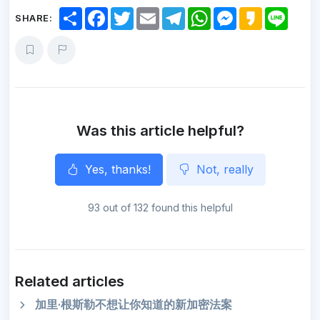
S
F
T
E
T
W
M
K
L
SHARE:
h
a
w
m
e
h
e
a
i
a
c
i
a
l
a
s
k
n
r
e
t
i
e
t
s
a
e
e
b
t
l
g
s
e
o
o
e
r
A
n
o
r
a
p
g
k
m
p
e
r
Was this article helpful?
Yes, thanks!
Not, really
93 out of 132 found this helpful
Related articles
加里·根斯勒不想让你知道的新加密法案