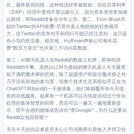
长，最终获得回报，这种情况经常被鼓励，但在后零利率
（ZIRP）经济中变得不那么吸引人，因为资本变得更加难
以获得，而Reddit准备在今年上市。第二，Elon Musk开
始向Twitter的API收费-尽管许多人抱怨他的狂热领导
力，但Twitter的竞争对手和同行可能已经注意到，这只蓝
色小鸟仍然活着。相关地，Huffman声称公司每年花
费“数百万美元”允许第三方访问其数据。
第三，AI聊天机器人在Reddit的数据上长胖，即将吃掉
Reddit的午餐。虽然以LLM为基础的聊天机器人今天最类
似于酒吧魔术师的把戏，除了超级用户和提示魔术师之外
几乎没有其他的参与度，但整个技术生态系统似乎正在为
ChatGPT和Bard的一天做准备，他们将颠覆所有今天现
有的在线服务。如果有一个机器可以为你提供经过个性化
处理的集体智慧的回答，而且可以一遍又一遍地重新提
示，而不会感到烦恼或告诉你“查Google”，为什么还要从
Reddit众包回答呢？
无论今天的抗议者是否关心公司试图挤出新收入并捍卫自