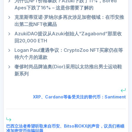
为什么NFT价格暴跌？Azuki下跌了11%，Bored
Apes下跌了16% – 这是你需要了解的
克里斯蒂亚诺·罗纳尔多再次涉足加密领域：在币安推
出第二批NFT收藏品
AzukiDAO提议从Azuki创始人“Zagabond”那里收
回20,000 ETH
Logan Paul遭遇争议：CryptoZoo NFT买家仍在等
待六个月的退款
奢侈时尚品牌迪奥(Dior)采用以太坊推出男士运动鞋
新系列
XRP、Cardano等备受关注的替代币：Santiment
巴西立法者希望听取来自币安、Bitso和OKX的声音，议员们将瞄
准加密货币诈骗问题