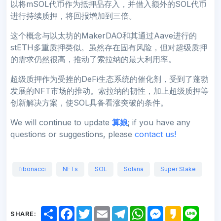
以将mSOL代币作为抵押品存入，并借入额外的SOL代币
进行持续质押，将回报增加到三倍。
这个概念与以太坊的MakerDAO和其通过Aave进行的
stETH多重质押类似。虽然存在固有风险，但对超级质押
的需求仍然很高，推动了索拉纳的最大利用率。
超级质押作为受挫的DeFi生态系统的催化剂，受到了蓬勃
发展的NFT市场的推动。索拉纳的韧性，加上超级质押等
创新解决方案，使SOL具备看涨突破的条件。
We will continue to update
算娘
; if you have any
questions or suggestions, please
contact us!
fibonacci
NFTs
SOL
Solana
Super Stake
S
F
T
E
T
W
M
K
L
SHARE:
h
a
w
m
e
h
e
a
i