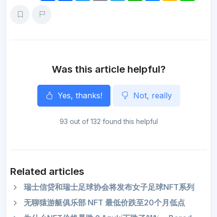
a
c
i
a
l
a
s
k
n
r
e
t
i
e
t
s
a
e
e
b
t
l
g
s
e
o
o
e
r
A
n
o
r
a
p
g
k
m
p
e
r
Was this article helpful?
Yes, thanks!
Not, really
93 out of 132 found this helpful
Related articles
瑞士信贷和瑞士足球协会将发布女子足球NFT系列
无聊猿游艇俱乐部 NFT 最低价跌至20个月低点