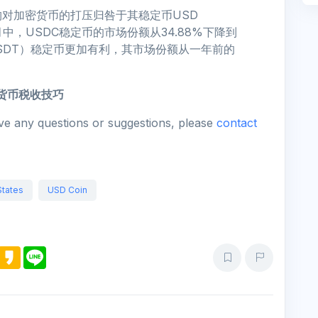
对加密货币的打压归咎于其稳定币USD
月中，USDC稳定币的市场份额从34.88%下降到
USDT）稳定币更加有利，其市场份额从一年前的
货币税收技巧
ave any questions or suggestions, please
contact
States
USD Coin
M
K
L
e
a
i
s
k
n
s
a
e
e
o
n