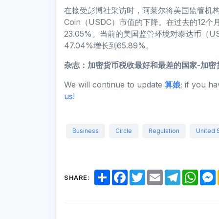
在接受彭博社采访时，阿莱尔将美国监管机构
Coin（USDC）市值的下降。在过去的12个
23.05%。当前的美国监管环境对泰达币（
47.04%增长到65.89%。
杂志：
加密货币税收最好和最差的国家-加密
We will continue to update
算娘
; if you h
us!
Business
Circle
Regulation
United 
S
F
T
E
T
W
SHARE:
h
a
w
m
e
h
a
c
i
a
l
a
r
e
t
i
e
t
e
b
t
l
g
s
o
e
r
A