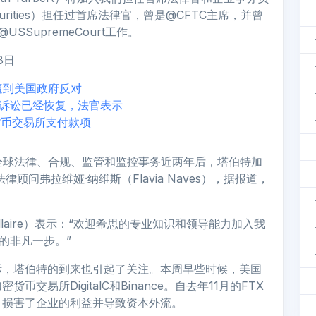
l Securities）担任过首席法律官，曾是@CFTC主席，并曾
和@USSupremeCourt工作。
月8日
划遭到美国政府反对
的集体诉讼已经恢复，法官表示
货币交易所支付款项
律官并负责全球法律、合规、监管和监控事务近两年后，塔伯特加
le的总法律顾问弗拉维娅·纳维斯（Flavia Naves），据报道，
 Allaire）表示：“欢迎希思的专业知识和领导能力加入我
长的非凡一步。”
际，塔伯特的到来也引起了关注。本周早些时候，美国
交易所DigitalC和Binance。自去年11月的FTX
，损害了企业的利益并导致资本外流。