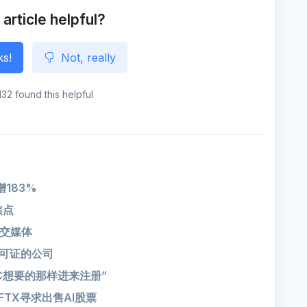
g
e
 article helpful?
ks!
Not, really
132 found this helpful
183%
焦点
交媒体
许可证的公司
EC想要的那样进来注册”
TX寻求出售AI股票