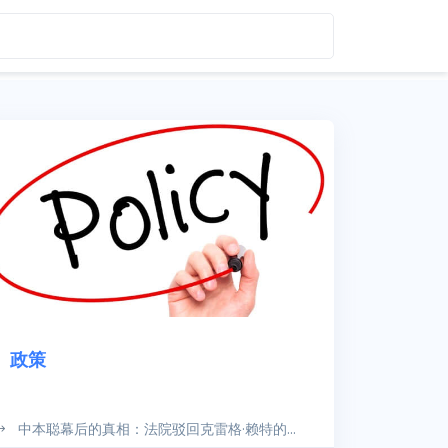
政策
中本聪幕后的真相：法院驳回克雷格·赖特的...