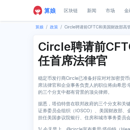
算娘
区块链
新闻
市场
金
算娘
政策
Circle聘请前CFTC和美国财政部
Circle聘请前
任首席法律官
稳定币发行商Circle已准备好应对对加密货
席法律官和企业事务负责人的职位将由希思·塔伯特
的三个分支中都有背景的顶尖律师。
据悉，塔伯特曾在联邦政府的三个分支和关键
证券委员会组织（IOSCO）、美国财政部
担任美国参议院银行、住房和城市事务委员
1/ 今天早上，@circle宣布希思·塔伯特（H