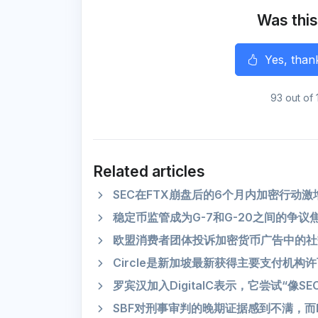
o
r
a
p
k
m
p
Was this
r
Yes, than
93 out of 
Related articles
SEC在FTX崩盘后的6个月内加密行动激增
稳定币监管成为G-7和G-20之间的争议
欧盟消费者团体投诉加密货币广告中的社
Circle是新加坡最新获得主要支付机构
罗宾汉加入DigitalC表示，它尝试“像S
SBF对刑事审判的晚期证据感到不满，而F