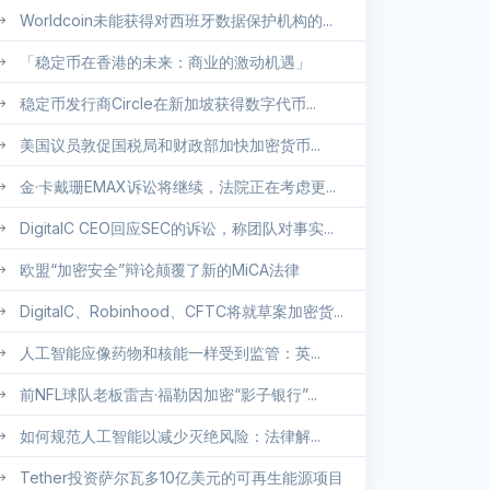
Worldcoin未能获得对西班牙数据保护机构的...
「稳定币在香港的未来：商业的激动机遇」
稳定币发行商Circle在新加坡获得数字代币...
美国议员敦促国税局和财政部加快加密货币...
金·卡戴珊EMAX诉讼将继续，法院正在考虑更...
DigitalC CEO回应SEC的诉讼，称团队对事实...
欧盟“加密安全”辩论颠覆了新的MiCA法律
DigitalC、Robinhood、CFTC将就草案加密货...
人工智能应像药物和核能一样受到监管：英...
前NFL球队老板雷吉·福勒因加密“影子银行”...
如何规范人工智能以减少灭绝风险：法律解...
Tether投资萨尔瓦多10亿美元的可再生能源项目