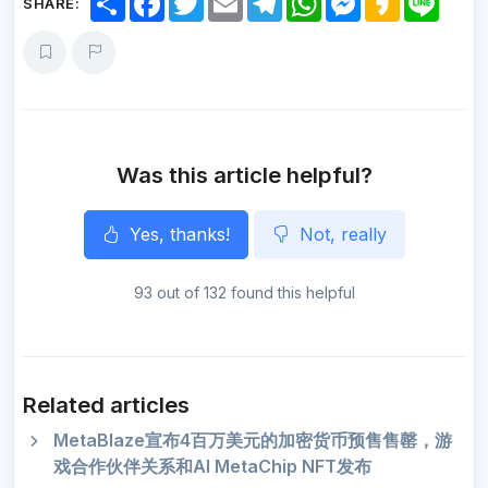
SHARE:
h
a
w
m
e
h
e
a
i
a
c
i
a
l
a
s
k
n
r
e
t
i
e
t
s
a
e
e
b
t
l
g
s
e
o
o
e
r
A
n
o
r
a
p
g
k
m
p
e
r
Was this article helpful?
Yes, thanks!
Not, really
93 out of 132 found this helpful
Related articles
MetaBlaze宣布4百万美元的加密货币预售售罄，游
戏合作伙伴关系和AI MetaChip NFT发布