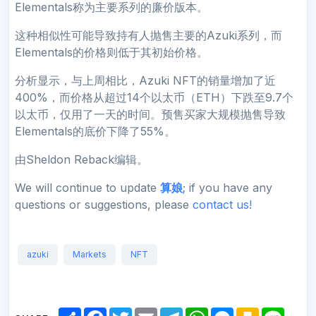
Elementals称为主要系列的廉价版本。
这种相似性可能导致持有人抛售主要的Azuki系列，而
Elementals的价格则低于其初始价格。
分析显示，与上周相比，Azuki NFT的销量增加了近
400%，而价格从超过14个以太币（ETH）下跌至9.7个
以太币，仅用了一天的时间。预售买家大规模抛售导致
Elementals的底价下降了55%。
由Sheldon Reback编辑。
We will continue to update
算娘
; if you have any
questions or suggestions, please
contact us!
azuki
Markets
NFT
S
F
T
E
T
W
M
K
L