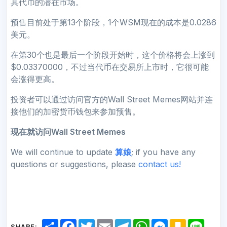
其代币的潜在市场。
预售目前处于第13个阶段，1个WSM现在的成本是0.0286
美元。
在第30个也是最后一个阶段开始时，这个价格将会上涨到
$0.03370000，不过当代币在交易所上市时，它很可能
会涨得更高。
投资者可以通过访问官方的Wall Street Memes网站并连
接他们的加密货币钱包来参加预售。
现在就访问Wall Street Memes
We will continue to update
算娘
; if you have any
questions or suggestions, please
contact us!
S
F
T
E
T
W
M
K
L
SHARE: