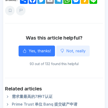
h
a
w
m
e
h
e
a
i
a
c
i
a
l
a
s
k
n
r
e
t
i
e
t
s
a
e
e
b
t
l
g
s
e
o
o
e
r
A
n
o
r
a
p
g
k
m
p
e
r
Was this article helpful?
Yes, thanks!
Not, really
93 out of 132 found this helpful
Related articles
需求量最高的7种IT认证
Prime Trust 单位 Banq 提交破产申请