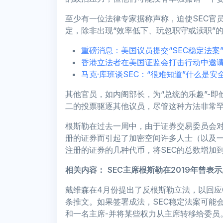
至少有一位法律专家据称声称，迫使SEC官员
定，除非出现“效率低下、玩忽职守或渎职”
重磅消息：美国议员提交“SEC稳定法案”以解
香港立法者在美国证监会打击行动中邀请C
马克·库班谈SEC：“很难知道”什么是安
其他官员，如内阁部长，为“总统的乐趣”-
二的投票驱逐其他议员，尽管这种方法非常罕
根斯勒在过去一周中，由于证券交易委员会对币
册的证券而引起了加密空间许多人士（以及
注册的证券的几种代币，将SEC的总数增加到
相关内容：
SEC主席根斯勒在2019年曾
戴维森在4月份提出了反根斯勒立法，以回应Coin
条推文。如果签署成法，SEC稳定法案可能
和一名主席-并将某些权力从主席转移给委员