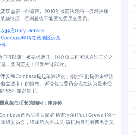
离职需要一些原因。2010年最高法院的一项裁决规
的某些情况，否则总统不能罢免委员会委员。
雇Gary Gensler
oinbase申请在该地区运营
全性
即他们可以随时被要求离开。国会议员也可以通过三分之
见，美国历史上只发生过20次。
安和Coinbase提起单独诉讼，指控它们提供未经注
一些立法者）的愤怒。诉讼包括委员会现在认为是未经
约68种加密货币。
表示愿意担任币安的顾问：律师称
base首席法律官保罗·格雷沃尔(Paul Grewal)的一
会重组委员会，增加第六名成员-该机构目前有四名委员
。