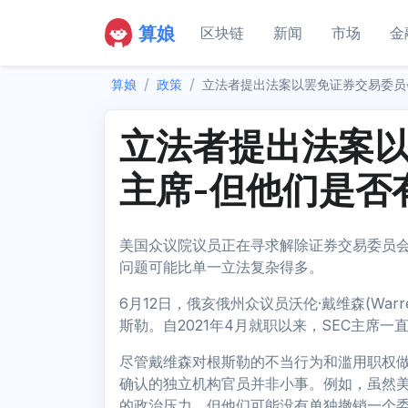
算娘
区块链
新闻
市场
金
算娘
政策
立法者提出法案以罢免证券交易委员
立法者提出法案
主席-但他们是否
美国众议院议员正在寻求解除证券交易委员会主席加
问题可能比单一立法复杂得多。
6月12日，俄亥俄州众议员沃伦·戴维森(Warr
斯勒。自2021年4月就职以来，SEC主席一
尽管戴维森对根斯勒的不当行为和滥用职权
确认的独立机构官员并非小事。例如，虽然
的政治压力，但他们可能没有单独撤销一个