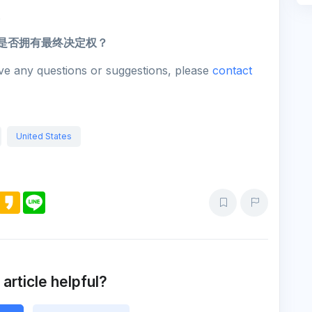
。
勒是否拥有最终决定权？
ave any questions or suggestions, please
contact
United States
M
K
L
e
a
i
s
k
n
s
a
e
e
o
n
g
e
 article helpful?