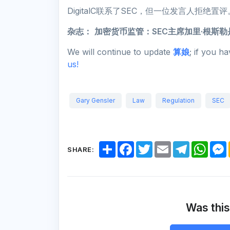
DigitalC联系了SEC，但一位发言人拒绝置评
杂志：
加密货币监管：SEC主席加里·根斯
We will continue to update
算娘
; if you h
us!
Gary Gensler
Law
Regulation
SEC
S
F
T
E
T
W
SHARE:
h
a
w
m
e
h
a
c
i
a
l
a
r
e
t
i
e
t
e
b
t
l
g
s
o
e
r
A
o
r
a
p
k
m
p
Was this
r