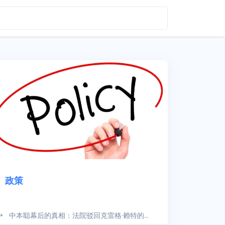
政策
中本聪幕后的真相：法院驳回克雷格·赖特的...